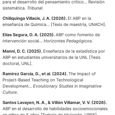
para el desarrollo del pensamiento crítico… Revisión
sistemática.
Tribunal
.
Chiliquinga Villacis, J. A. (2026).
El ABP en la
enseñanza de Química… [Tesis de maestría, UNACH].
Elías Segura, O. A. (2025).
ABP como fomento de
intervención social…
Horizontes Pedagógicos
.
Manni, D. C. (2025).
Enseñanza de la estadística por
ABP en estudiantes universitarios de la UNL [Tesis
doctoral, UNL].
Ramírez García, G., et al. (2024).
The Impact of
Project-Based Teaching on Technological
Development…
Evolutionary Studies in Imaginative
Culture
.
Santos Lavayen, N. A., & Villón Villamar, V. V. (2026).
ABP en el desarrollo de habilidades socioemocionales
en niños de 5 años [Trabajo de titulación, UPSE].