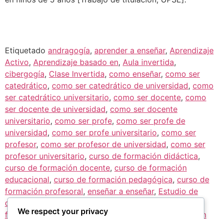
Etiquetado
andragogía
,
aprender a enseñar
,
Aprendizaje
Activo
,
Aprendizaje basado en
,
Aula invertida
,
cibergogía
,
Clase Invertida
,
como enseñar
,
como ser
catedrático
,
como ser catedrático de universidad
,
como
ser catedrático universitario
,
como ser docente
,
como
ser docente de universidad
,
como ser docente
universitario
,
como ser profe
,
como ser profe de
universidad
,
como ser profe universitario
,
como ser
profesor
,
como ser profesor de universidad
,
como ser
profesor universitario
,
curso de formación didáctica
,
curso de formación docente
,
curso de formación
educacional
,
curso de formación pedagógica
,
curso de
formación profesoral
,
enseñar a enseñar
,
Estudio de
caso
,
Flipped Classroom
,
formación didáctica
,
We respect your privacy
formación docente
,
formación educacional
,
formación