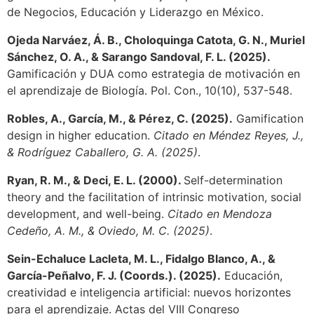
de Negocios, Educación y Liderazgo en México.
Ojeda Narváez, Á. B., Choloquinga Catota, G. N., Muriel
Sánchez, O. A., & Sarango Sandoval, F. L. (2025).
Gamificación y DUA como estrategia de motivación en
el aprendizaje de Biología. Pol. Con., 10(10), 537-548.
Robles, A., García, M., & Pérez, C. (2025).
Gamification
design in higher education.
Citado en Méndez Reyes, J.,
& Rodríguez Caballero, G. A. (2025)
.
Ryan, R. M., & Deci, E. L. (2000).
Self-determination
theory and the facilitation of intrinsic motivation, social
development, and well-being.
Citado en Mendoza
Cedeño, A. M., & Oviedo, M. C. (2025)
.
Sein-Echaluce Lacleta, M. L., Fidalgo Blanco, A., &
García-Peñalvo, F. J. (Coords.). (2025).
Educación,
creatividad e inteligencia artificial: nuevos horizontes
para el aprendizaje. Actas del VIII Congreso