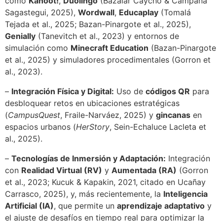
como
Kahoot!
,
Duolingo
(Bazalar Caycho & Campana
Sagastegui, 2025),
Wordwall
,
Educaplay
(Tomalá
Tejada et al., 2025; Bazan-Pinargote et al., 2025),
Genially
(Tanevitch et al., 2023) y entornos de
simulación como
Minecraft Education
(Bazan-Pinargote
et al., 2025) y simuladores procedimentales (Gorron et
al., 2023).
–
Integración Física y Digital:
Uso de
códigos QR
para
desbloquear retos en ubicaciones estratégicas
(
CampusQuest
, Fraile-Narváez, 2025) y
gincanas
en
espacios urbanos (
HerStory
, Sein-Echaluce Lacleta et
al., 2025).
–
Tecnologías de Inmersión y Adaptación:
Integración
con
Realidad Virtual (RV)
y
Aumentada (RA)
(Gorron
et al., 2023; Kucuk & Kapakin, 2021, citado en Ucañay
Carrasco, 2025), y, más recientemente, la
Inteligencia
Artificial (IA)
, que permite un
aprendizaje adaptativo
y
el ajuste de desafíos en tiempo real para optimizar la