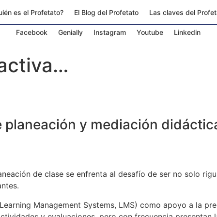
ién es el Profetato?
El Blog del Profetato
Las claves del Profe
Facebook
Genially
Instagram
Youtube
Linkedin
ractiva…
planeación y mediación didáctic
planeación de clase se enfrenta al desafío de ser no solo ri
antes.
 (Learning Management Systems, LMS) como apoyo a la pre
actividades y evaluaciones, pero con frecuencia presentan l