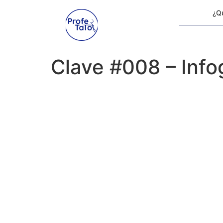
¿Qu
Clave #008 – Infog