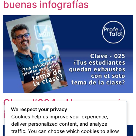
buenas infografías
Clave #024 – Usa una guía
We respect your privacy
interactiva clase a clase
Cookies help us improve your experience,
deliver personalized content, and analyze
traffic. You can choose which cookies to allow