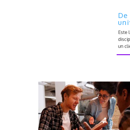
De 
uni
Este 
disci
un cl