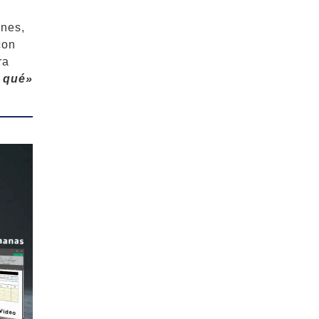
ones,
con
ra
r qué»