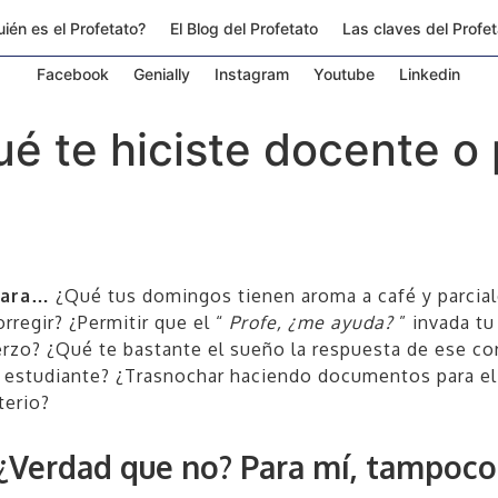
ién es el Profetato?
El Blog del Profetato
Las claves del Profe
Facebook
Genially
Instagram
Youtube
Linkedin
é te hiciste docente o 
para…
¿Qué tus domingos tienen aroma a café y parcia
orregir? ¿Permitir que el “
Profe, ¿me ayuda?
” invada tu
rzo? ¿Qué te bastante el sueño la respuesta de ese co
 estudiante? ¿Trasnochar haciendo documentos para el
terio?
¿Verdad que no? Para mí, tampoco