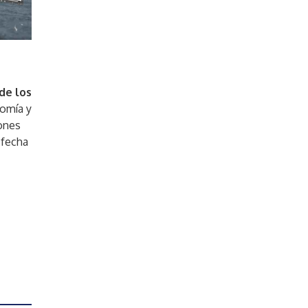
de los
nomía y
iones
 fecha