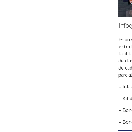
Infog
Es un
estud
facili
de cla
de cad
parcia
– Info
– Kit 
– Bono
– Bono