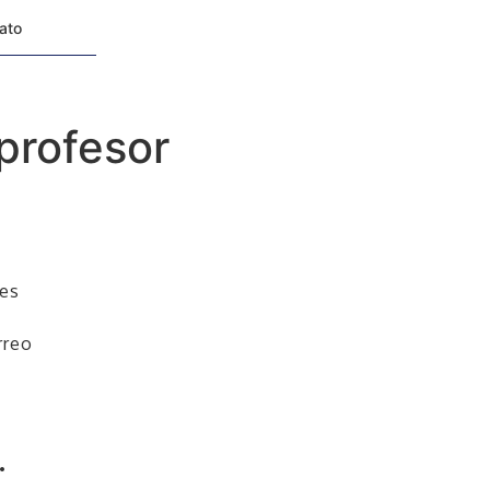
tato
profesor
les
rreo
.