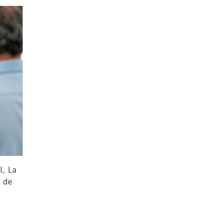
l, La
n de