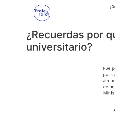
¿Qu
¿Recuerdas por qu
universitario?
Fue 
por c
almue
de un
Minis