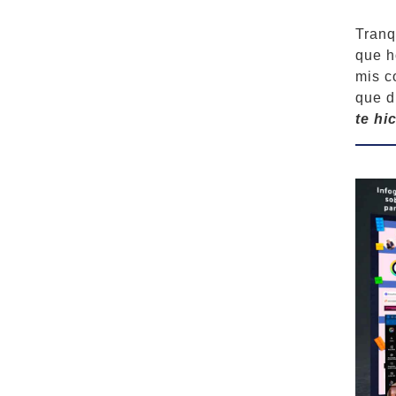
Tranq
que h
mis c
que d
te hi